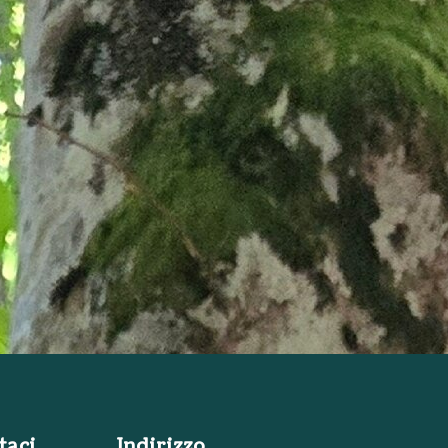
taci
Indirizzo