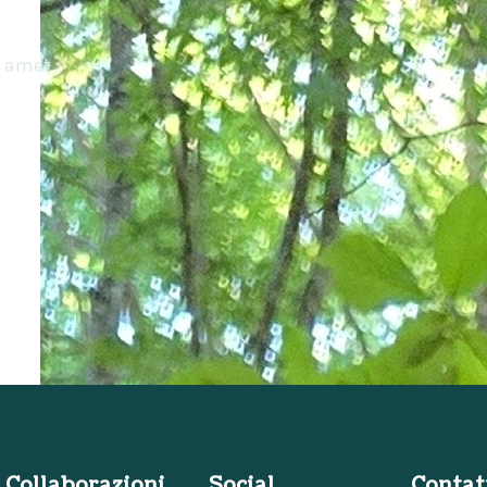
t amet
Collaborazioni
Social
Contat