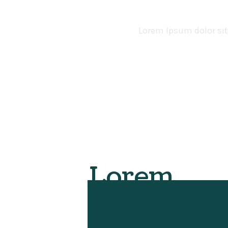
Lorem Ipsum dolor si
Lorem
Ipsum